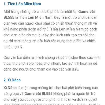
1. Tiến Lên Miền Nam
Một trong những trò chơi bài phổ biến nhất tại
Game bài
BL555
là
Tiến Lên Miền Nam
. Đây là một trò chơi bài dân
gian yêu cầu người chơi phải có chiến thuật thông minh và
khả năng phán đoán đối thủ.
Tiến Lên Miền Nam
có cách
chơi đơn giản nhưng lại đầy tính kịch tính, tạo cơ hội cho
người chơi thắng lớn nếu biết tận dụng thời điểm và chiến
thuật hợp lý.
Các ván bài diễn ra nhanh chóng và có thể chơi theo các hình
thức như chơi solo hoặc chơi nhóm, tạo sự linh hoạt và dễ
dàng cho người chơi tham gia vào các ván đấu.
2. Xì Dách
Xì Dách
là một trong những trò chơi bài phổ biến trong các
sòng bạc và
Game bài BL555
không phải là ngoại lệ. Trò
chơi này yêu cầu người chơi phải tính toán và đưa ra quyết