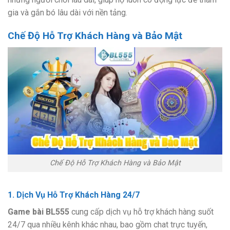
gia và gắn bó lâu dài với nền tảng.
Chế Độ Hỗ Trợ Khách Hàng và Bảo Mật
Chế Độ Hỗ Trợ Khách Hàng và Bảo Mật
1. Dịch Vụ Hỗ Trợ Khách Hàng 24/7
Game bài BL555
cung cấp dịch vụ hỗ trợ khách hàng suốt
24/7 qua nhiều kênh khác nhau, bao gồm chat trực tuyến,