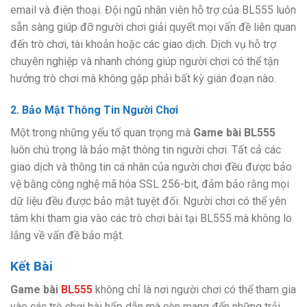
email và điện thoại. Đội ngũ nhân viên hỗ trợ của BL555 luôn
sẵn sàng giúp đỡ người chơi giải quyết mọi vấn đề liên quan
đến trò chơi, tài khoản hoặc các giao dịch. Dịch vụ hỗ trợ
chuyên nghiệp và nhanh chóng giúp người chơi có thể tận
hưởng trò chơi mà không gặp phải bất kỳ gián đoạn nào.
2. Bảo Mật Thông Tin Người Chơi
Một trong những yếu tố quan trọng mà
Game bài BL555
luôn chú trọng là bảo mật thông tin người chơi. Tất cả các
giao dịch và thông tin cá nhân của người chơi đều được bảo
vệ bằng công nghệ mã hóa SSL 256-bit, đảm bảo rằng mọi
dữ liệu đều được bảo mật tuyệt đối. Người chơi có thể yên
tâm khi tham gia vào các trò chơi bài tại BL555 mà không lo
lắng về vấn đề bảo mật.
Kết Bài
Game bài
BL555
không chỉ là nơi người chơi có thể tham gia
vào các trò chơi bài hấp dẫn mà còn mang đến những trải